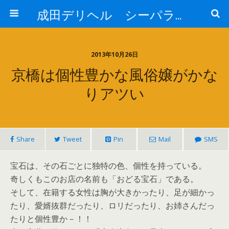
成田デリヘル シーパラダイス解析
2013年10月26日
京橋は個性豊かな風俗嬢がかな
りアツい
Share
Tweet
Pin
Mail
SMS
宝石は、その石ごとに独特の色、個性を持っている。
奇しくもこのお店の名前も「おどる宝石」である。
そして、在籍する女性は胸が大きかったり、足が細かっ
たり、愛婿抜群だったり、ロリだったり、お姉さんだっ
たりと個性豊か－！！